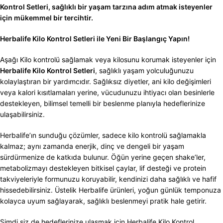
Kontrol Setleri, sağlıklı bir yaşam tarzına adım atmak isteyenler
için mükemmel bir tercihtir.
Herbalife Kilo Kontrol Setleri ile Yeni Bir Başlangıç Yapın!
Aşağı Kilo kontrolü sağlamak veya kilosunu korumak isteyenler için
Herbalife Kilo Kontrol Setleri
, sağlıklı yaşam yolculuğunuzu
kolaylaştıran bir yardımcıdır. Sağlıksız diyetler, ani kilo değişimleri
veya kalori kısıtlamaları yerine, vücudunuzu ihtiyacı olan besinlerle
destekleyen, bilimsel temelli bir beslenme planıyla hedeflerinize
ulaşabilirsiniz.
Herbalife’ın sunduğu çözümler, sadece kilo kontrolü sağlamakla
kalmaz; aynı zamanda enerjik, dinç ve dengeli bir yaşam
sürdürmenize de katkıda bulunur. Öğün yerine geçen shake’ler,
metabolizmayı destekleyen bitkisel çaylar, lif desteği ve protein
takviyeleriyle formunuzu koruyabilir, kendinizi daha sağlıklı ve hafif
hissedebilirsiniz. Üstelik Herbalife ürünleri, yoğun günlük temponuza
kolayca uyum sağlayarak, sağlıklı beslenmeyi pratik hale getirir.
Şimdi siz de hedeflerinize ulaşmak için Herbalife Kilo Kontrol