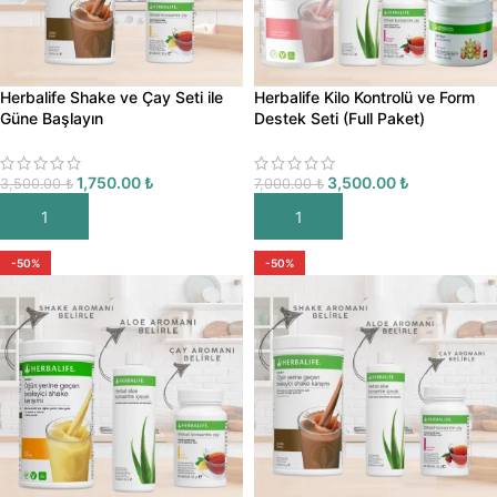
Herbalife Shake ve Çay Seti ile
Herbalife Kilo Kontrolü ve Form
Güne Başlayın
Destek Seti (Full Paket)
1,750.00
₺
3,500.00
₺
3,500.00
₺
7,000.00
₺
SEPETE EKLE
SEPETE EKLE
-50%
-50%