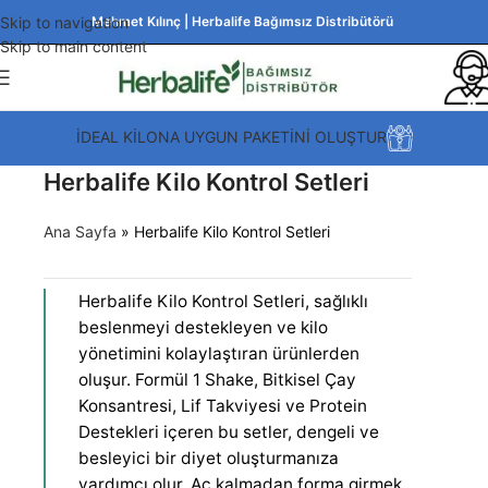
Skip to navigation
Mehmet Kılınç | Herbalife Bağımsız Distribütörü
Skip to main content
İDEAL KİLONA UYGUN PAKETİNİ OLUŞTUR
Herbalife Kilo Kontrol Setleri
Ana Sayfa
»
Herbalife Kilo Kontrol Setleri
Herbalife Kilo Kontrol Setleri, sağlıklı
beslenmeyi destekleyen ve kilo
yönetimini kolaylaştıran ürünlerden
oluşur. Formül 1 Shake, Bitkisel Çay
Konsantresi, Lif Takviyesi ve Protein
Destekleri içeren bu setler, dengeli ve
besleyici bir diyet oluşturmanıza
yardımcı olur. Aç kalmadan forma girmek,