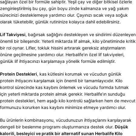
sağlayan özel bir formüle sahiptir. Yeşil çay ve diğer bitkisel özlerle
zenginleştirilmiş bu çay, gün boyu zinde kalmanıza ve yağ yakım
sürecinizi desteklemeye yardımcı olur. Çayınızı sıcak veya soğuk
olarak tüketebilir, günlük rutininize kolayca dahil edebilirsiniz.
Lif Takviyesi
, bağırsak sağlığını destekleyen ve sindirimi düzenleyen
önemli bir bileşendir. Yeterli miktarda lif almak, kilo yönetiminde kritik
bir rol oynar. Lifler, tokluk hissini artırarak gereksiz atıştırmaların
önüne geçilmesine yardımcı olur. Herbalife’ın özel lif takviyeleri,
günlük lif ihtiyacınızı karşılamaya yönelik formüle edilmiştir.
Protein Destekleri
, kas kütlesini korumak ve vücudun günlük
protein ihtiyacını karşılamak için önemli bir tamamlayıcıdır. Kilo
kontrol sürecinde kas kaybını önlemek ve vücudu formda tutmak
için yeterli miktarda protein almak gerekir. Herbalife’ın sunduğu
protein destekleri, hem aşağı kilo kontrolü sağlarken hem de mevcut
formunuzu korurken kas kaybını minimize etmeye yardımcı olur.
Bu ürünlerin kombinasyonu, vücudunuzun ihtiyaçlarını karşılayarak
dengeli bir beslenme programı oluşturmanıza destek olur.
Düşük
kalorili, besleyici ve pratik bir alternatif sunan Herbalife Kilo