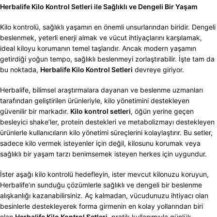
Herbalife Kilo Kontrol Setleri ile Sağlıklı ve Dengeli Bir Yaşam
Kilo kontrolü, sağlıklı yaşamın en önemli unsurlarından biridir. Dengeli
beslenmek, yeterli enerji almak ve vücut ihtiyaçlarını karşılamak,
ideal kiloyu korumanın temel taşlarıdır. Ancak modern yaşamın
getirdiği yoğun tempo, sağlıklı beslenmeyi zorlaştırabilir. İşte tam da
bu noktada,
Herbalife Kilo Kontrol Setleri
devreye giriyor.
Herbalife, bilimsel araştırmalara dayanan ve beslenme uzmanları
tarafından geliştirilen ürünleriyle, kilo yönetimini destekleyen
güvenilir bir markadır.
Kilo kontrol setleri
, öğün yerine geçen
besleyici shake’ler, protein destekleri ve metabolizmayı destekleyen
ürünlerle kullanıcıların kilo yönetimi süreçlerini kolaylaştırır. Bu setler,
sadece kilo vermek isteyenler için değil, kilosunu korumak veya
sağlıklı bir yaşam tarzı benimsemek isteyen herkes için uygundur.
İster aşağı kilo kontrolü hedefleyin, ister mevcut kilonuzu koruyun,
Herbalife’ın sunduğu çözümlerle sağlıklı ve dengeli bir beslenme
alışkanlığı kazanabilirsiniz. Aç kalmadan, vücudunuzu ihtiyacı olan
besinlerle destekleyerek forma girmenin en kolay yollarından biri
olan
Herbalife Kilo Kontrol Setleri
, pratik kullanımıyla günlük