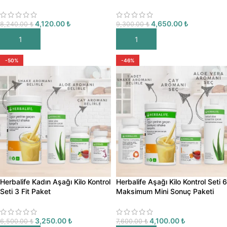
4,120.00
₺
4,650.00
₺
8,240.00
₺
9,300.00
₺
SEPETE EKLE
SEPETE EKLE
-50%
-46%
Herbalife Kadın Aşağı Kilo Kontrol
Herbalife Aşağı Kilo Kontrol Seti 6
Seti 3 Fit Paket
Maksimum Mini Sonuç Paketi
3,250.00
₺
4,100.00
₺
6,500.00
₺
7,600.00
₺